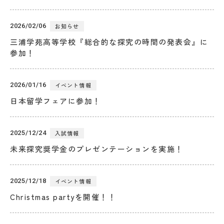
オープンキャンパス
2026/02/06
お知らせ
三浦学苑高等学校『総合的な探究の時間の発表会』に
参加！
Globiz受験をお考えの方へ
Globizで学びたい海外の方
2026/01/16
イベント情報
へ
日本留学フェアに参加！
教員の方へ
在学生・保護者の方へ
2025/12/24
入試情報
未来探究奨学金のプレゼンテーションを実施！
交通アクセス
お問い合わせ
資料請求
Web出願
2025/12/18
イベント情報
採用情報
個人情報保護方針
Christmas partyを開催！！
サイトポリシー
学校情報
学位授与基準