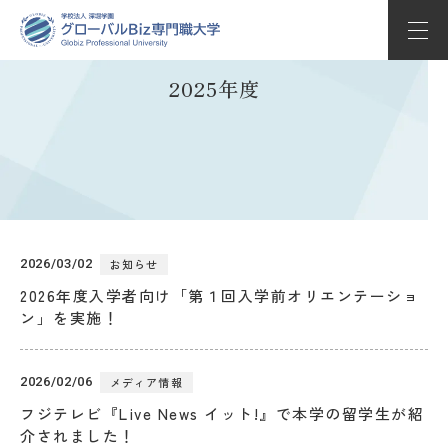
2025年度
学部学科紹介
教育の特長
学校生活
入試情報
2026/03/02
お知らせ
キャリアサポート
2026年度入学者向け「第１回入学前オリエンテーショ
ン」を実施！
Globizについて
2026/02/06
メディア情報
Whats’ new
フジテレビ『Live News イット!』で本学の留学生が紹
介されました！