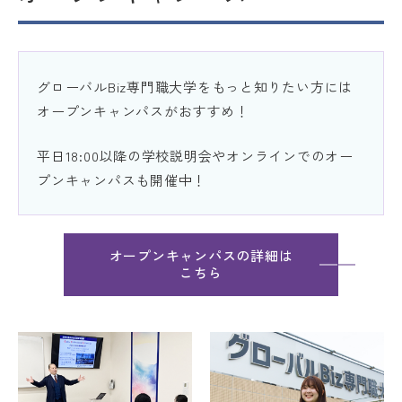
オープンキャンパス
グローバルBiz専門職大学をもっと知りたい方には
Globiz受験をお考えの方へ
オープンキャンパスがおすすめ！
Globizで学びたい海外の方
へ
平日18:00以降の学校説明会やオンラインでのオー
プンキャンパスも開催中！
教員の方へ
在学生・保護者の方へ
オープンキャンパスの詳細は
こちら
交通アクセス
お問い合わせ
資料請求
Web出願
採用情報
個人情報保護方針
サイトポリシー
学校情報
学位授与基準