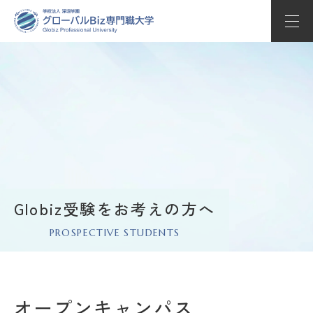
学部学科紹介
教育の特長
学校生活
入試情報
キャリアサポート
Globiz受験をお考えの方へ
PROSPECTIVE STUDENTS
Globizについて
Whats’ new
オープンキャンパス