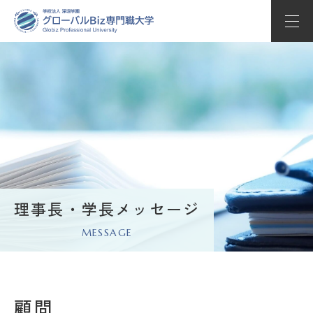
学部学科紹介
教育の特長
学校生活
入試情報
キャリアサポート
理事長・学長メッセージ
MESSAGE
Globizについて
Whats’ new
顧問