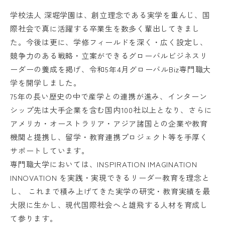
学校法人 深堀学園は、創立理念である実学を重んじ、国
際社会で真に活躍する卒業生を数多く輩出してきまし
た。今後は更に、学修フィールドを深く・広く設定し、
競争力のある戦略・立案ができるグローバルビジネスリ
ーダーの養成を掲げ、令和5年4月グローバルBiz専門職大
学を開学しました。
75年の長い歴史の中で産学との連携が進み、インターン
シップ先は大手企業を含む国内100社以上となり、さらに
アメリカ・オーストラリア・アジア諸国との企業や教育
機関と提携し、留学・教育連携プロジェクト等を手厚く
サポートしています。
専門職大学においては、INSPIRATION IMAGINATION
INNOVATION を実践・実現できるリーダー教育を理念と
し、 これまで積み上げてきた実学の研究・教育実績を最
大限に生かし、現代国際社会へと雄飛する人材を育成し
て参ります。