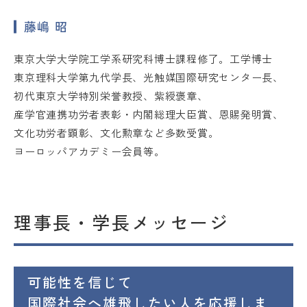
藤嶋 昭
ACCESS
LANGUAGE
東京大学大学院工学系研究科博士課程修了。工学博士
東京理科大学第九代学長、光触媒国際研究センター長、
初代東京大学特別栄誉教授、紫綬褒章、
産学官連携功労者表彰・内閣総理大臣賞、恩賜発明賞、
文化功労者顕彰、文化勲章など多数受賞。
ヨーロッパアカデミー会員等。
理事長・学長メッセージ
可能性を信じて
国際社会へ雄飛したい人を応援しま