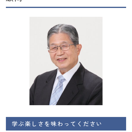
オープンキャンパス
Globiz受験をお考えの方へ
Globizで学びたい海外の方
へ
教員の方へ
在学生・保護者の方へ
交通アクセス
お問い合わせ
資料請求
Web出願
採用情報
個人情報保護方針
学ぶ楽しさを味わってください
サイトポリシー
学校情報
学位授与基準