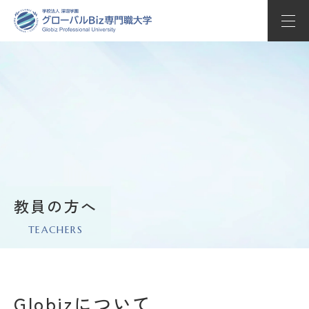
学部学科紹介
教育の特長
学校生活
入試情報
キャリアサポート
教員の方へ
TEACHERS
Globizについて
Whats’ new
Globizについて