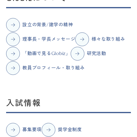
オープンキャンパス
設立の背景/建学の精神
Globiz受験をお考えの方へ
理事長・学長メッセージ
様々な取り組み
Globizで学びたい海外の方
へ
「動画で見るGlobiz」
研究活動
教員の方へ
教員プロフィール・取り組み
在学生・保護者の方へ
入試情報
交通アクセス
お問い合わせ
資料請求
Web出願
採用情報
個人情報保護方針
サイトポリシー
学校情報
募集要項
奨学金制度
学位授与基準