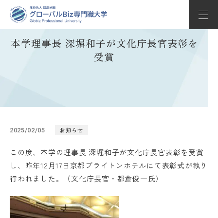
本学理事長 深堀和子が文化庁長官表彰を
学部学科紹介
受賞
教育の特長
学校生活
入試情報
お知らせ
2025/02/05
キャリアサポート
この度、本学の理事長 深堀和子が文化庁長官表彰を受賞
し、昨年12月17日京都ブライトンホテルにて表彰式が執り
Globizについて
行われました。（文化庁長官・都倉俊一氏）
Whats’ new