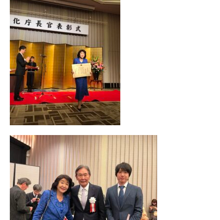
オープンキャンパス
Globiz受験をお考えの方へ
Globizで学びたい海外の方
へ
教員の方へ
在学生・保護者の方へ
交通アクセス
お問い合わせ
資料請求
Web出願
採用情報
個人情報保護方針
サイトポリシー
学校情報
学位授与基準