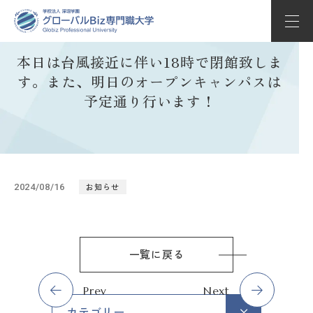
本日は台風接近に伴い18時で閉館致しま
学部学科紹介
す。また、明日のオープンキャンパスは
教育の特長
予定通り行います！
学校生活
入試情報
お知らせ
2024/08/16
キャリアサポート
Globizについて
一覧に戻る
Whats’ new
Prev
Next
カテゴリー