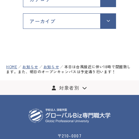
オープンキャンパス
アーカイブ
Globiz受験をお考えの方へ
Globizで学びたい海外の方
へ
HOME
お知らせ
お知らせ
本日は台風接近に伴い18時で閉館致し
教員の方へ
ます。また、明日のオープンキャンパスは予定通り行います！
在学生・保護者の方へ
対象者別
交通アクセス
お問い合わせ
資料請求
Web出願
採用情報
個人情報保護方針
サイトポリシー
学校情報
〒210-0007
学位授与基準