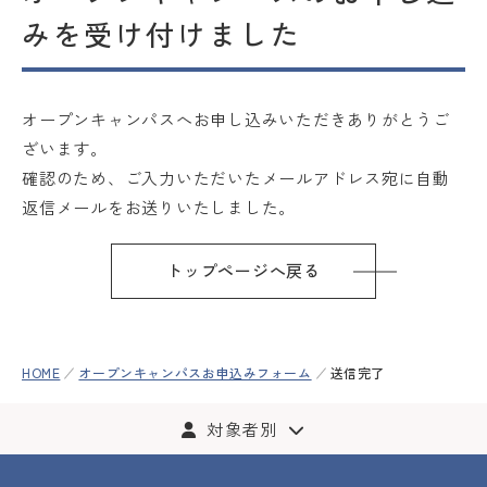
みを受け付けました
オープンキャンパス
Globiz受験をお考えの方へ
オープンキャンパスへお申し込みいただきありがとうご
ざいます。
Globizで学びたい海外の方
確認のため、ご入力いただいたメールアドレス宛に自動
へ
返信メールをお送りいたしました。
教員の方へ
トップページへ戻る
在学生・保護者の方へ
交通アクセス
お問い合わせ
HOME
オープンキャンパスお申込みフォーム
送信完了
資料請求
Web出願
採用情報
個人情報保護方針
対象者別
サイトポリシー
学校情報
学位授与基準