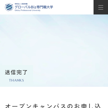
学部学科紹介
教育の特長
学校生活
入試情報
キャリアサポート
送信完了
THANKS
Globizについて
Whats’ new
オープンキャンパスのお申し込