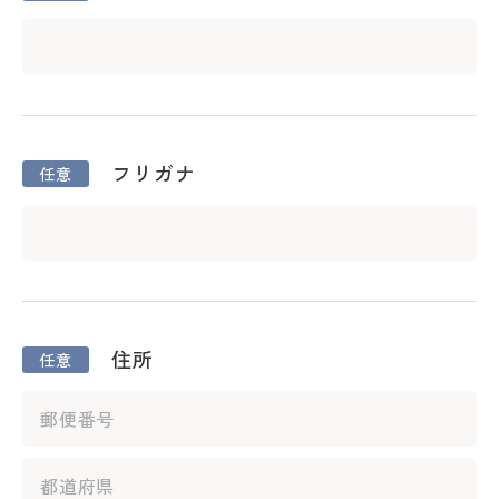
ジ
タ
ル
パ
ン
フ
フリガナ
レ
ッ
ト
請
求
住所