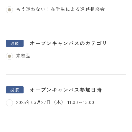
ー
もう迷わない！在学生による進路相談会
プ
ン
キ
ャ
オープンキャンパスのカテゴリ
ン
パ
来校型
ス
お
申
込
オープンキャンパス参加日時
み
フ
2025年03月27日（木） 11:00～13:00
ォ
ー
ム